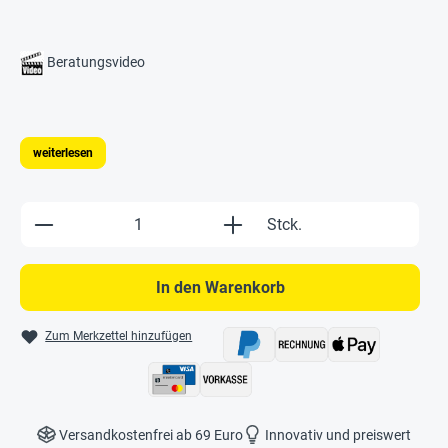
Beratungsvideo
weiterlesen
Produkt Anzahl: Gib den gewünschten Wert e
Stck.
In den Warenkorb
Zum Merkzettel hinzufügen
Versandkostenfrei ab 69 Euro
Innovativ und preiswert