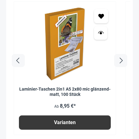
Laminier-Taschen 2in1 A5 2x80 mic glänzend-
Set
matt, 100 Stück
8,95 €*
Ab
Varianten