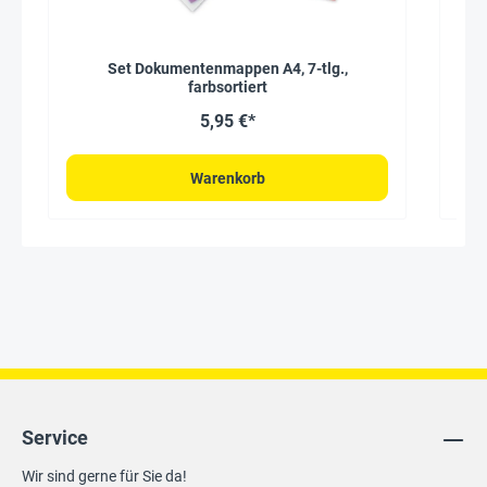
Set Dokumentenmappen A4, 7-tlg.,
Pro
farbsortiert
5,95 €*
Warenkorb
Service
Wir sind gerne für Sie da!