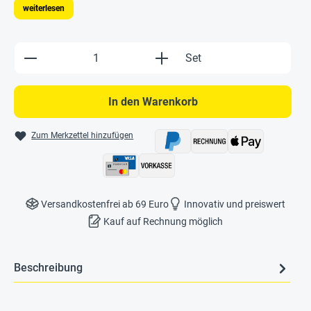
weiterlesen
Produkt Anzahl: Gib den gewünschten Wert e
Set
In den Warenkorb
Zum Merkzettel hinzufügen
Versandkostenfrei ab 69 Euro
Innovativ und preiswert
Kauf auf Rechnung möglich
Beschreibung