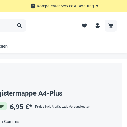
Kompetenter Service & Beratung
chen
gistermappe A4-Plus
6,95 €*
age
Preise inkl. MwSt. zzgl. Versandkosten
ann-Gummis