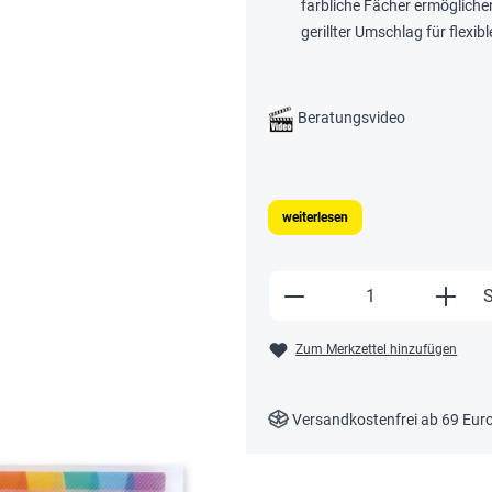
farbliche Fächer ermögliche
gerillter Umschlag für flex
Beratungsvideo
weiterlesen
Produkt Anzahl: Gi
S
Zum Merkzettel hinzufügen
Versandkostenfrei ab 69 Eur