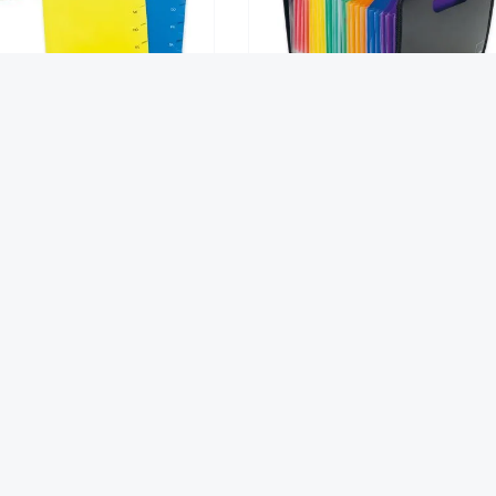
entags-Mappe A4-Plus, 2
Stehsammler "Fächerstar" A4, 
tück, 7 Unterteilungen
Fächer
5,95 €*
14,90 €*
Über uns
Ihre Vorteile