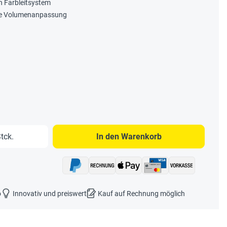
n Farbleitsystem
ible Volumenanpassung
b den gewünschten Wert ein oder benutze 
tck.
In den Warenkorb
o
Innovativ und preiswert
Kauf auf Rechnung möglich