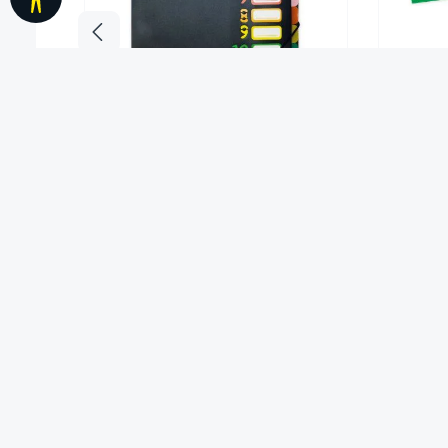
TimeTEX Tisch-Fächermappe 1-12
Woch
A4, farbig mit Verschlussgummi
S
8,95 €*
Service
Weitere
Informationen