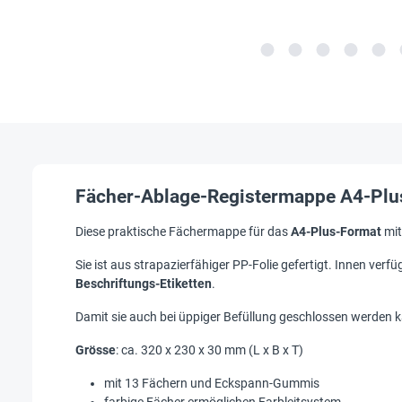
Fächer-Ablage-Registermappe A4-Plu
Diese praktische Fächermappe für das
A4-Plus-Format
mi
Sie ist aus strapazierfähiger PP-Folie gefertigt. Innen verfü
Beschriftungs-Etiketten
.
Damit sie auch bei üppiger Befüllung geschlossen werden 
Grösse
: ca. 320 x 230 x 30 mm (L x B x T)
mit 13 Fächern und Eckspann-Gummis
farbige Fächer ermöglichen Farbleitsystem