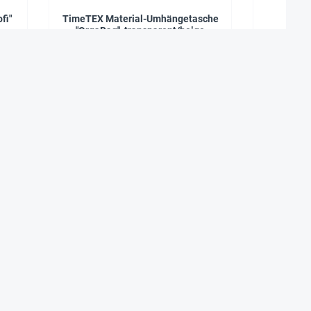
fi"
TimeTEX Material-Umhängetasche
Klemm-S
"OrgaBag", transparent/beige
5,95 €*
Vertretungen