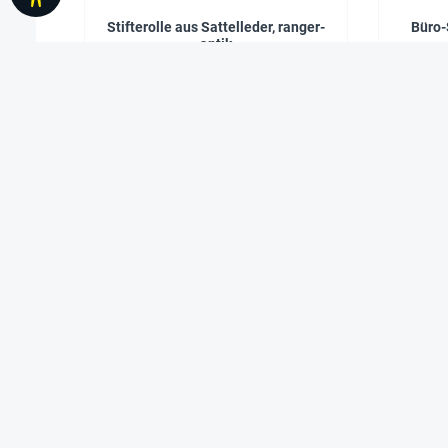
Stifterolle aus Sattelleder, ranger-
Büro-
antik
49,90 €*
Service
Weitere
Informationen
Wir sind gerne für Sie da!
Montag-Freitag: 08:00-
Newsletter
18:00 Uhr
Kontakt
Telefon: 09442 92209-0
Impressum
E-mail: