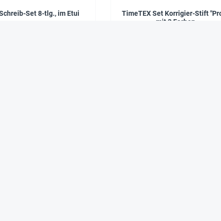
Schreib-Set 8-tlg., im Etui
TimeTEX Set Korrigier-Stift "Pro
mit 3 Farben
4,95 €*
6,90 €*
Über uns
Ihre Vorteile
Unternehmen
Preiswert dank
Nachhaltigkeit
Direktvertrieb
Karriere bei TimeTEX
Produktentwicklung
Kataloge in digitaler
mit und für Lehrer
Form
Praxisbewährte