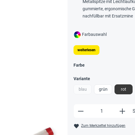
Metallspitze mit Leichtlaufk
gummierte, ergonomische G
nachfüllbar mit Ersatzmine
Farbauswahl
weiterlesen
Farbe
Variante
blau
grün
rot
Produkt Anzahl: Gi
S
Zum Merkzettel hinzufügen