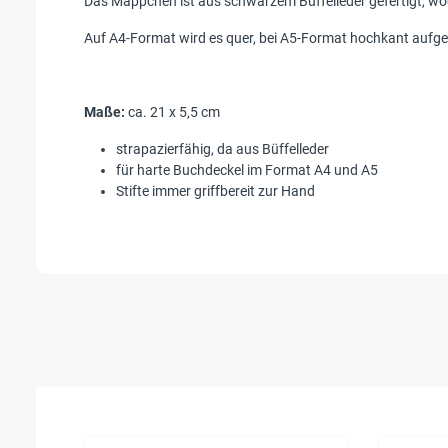
Das Mäppchen ist aus schwarzem Büffelleder gefertigt, w
Auf A4-Format wird es quer, bei A5-Format hochkant aufges
Maße:
ca. 21 x 5,5 cm
strapazierfähig, da aus Büffelleder
für harte Buchdeckel im Format A4 und A5
Stifte immer griffbereit zur Hand