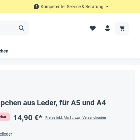
Kompetenter Service & Beratung
chen
pchen aus Leder, für A5 und A4
14,90 €*
erbar
Preise inkl. MwSt. zzgl. Versandkosten
elleder