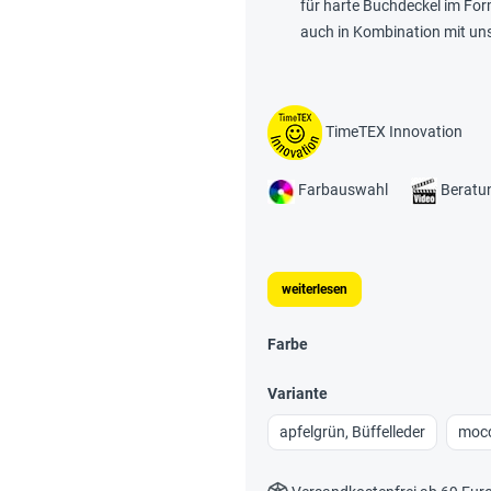
für harte Buchdeckel im Fo
auch in Kombination mit u
TimeTEX Innovation
Farbauswahl
Beratu
weiterlesen
Farbe
Variante
apfelgrün, Büffelleder
mocc