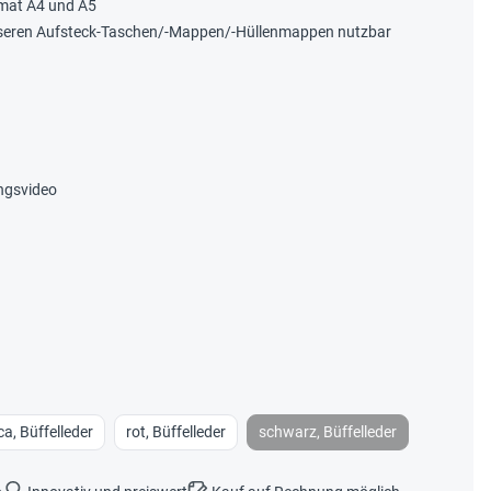
rmat A4 und A5
nseren Aufsteck-Taschen/-Mappen/-Hüllenmappen nutzbar
ngsvideo
a, Büffelleder
rot, Büffelleder
schwarz, Büffelleder