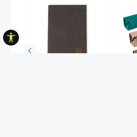
Werkzeugleiste anzeigen
TimeTEX Kalenderhülle aus Canvas
Harts
A4-Plus, mit Stiftschlaufe
14,90 €*