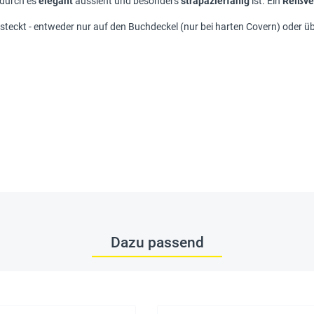
odurch es
elegant
aussieht und besonders
strapazierfähig
ist. Ein
Reißve
teckt - entweder nur auf den Buchdeckel (nur bei harten Covern) oder üb
Dazu passend