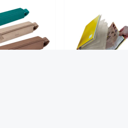
chalen-Stiftmäppchen aus
Aufsteck-Fächermappe für A4-P
Kunstleder
14,90 €*
12,90 €*