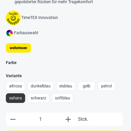
gepolsterter Rücken für mehr Tragekomfort
TimeTEX Innovation
Farbauswahl
weiterlesen
Farbe
Variante
altrosa
dunkelblau
eisblau
gelb
petrol
sahara
schwarz
softblau
Produkt Anzahl: Gib den gewünschten Wert e
Stck.