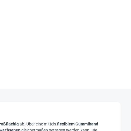
roßflächig
ab. Über eine mittels
flexiblem Gummiband
rwachsenen
gleichermaßen getragen werden kann. Die