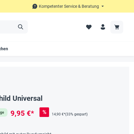
Kompetenter Service & Beratung
chen
ild Universal
%
9,95 €*
age
14,90 €*
(33% gespart)