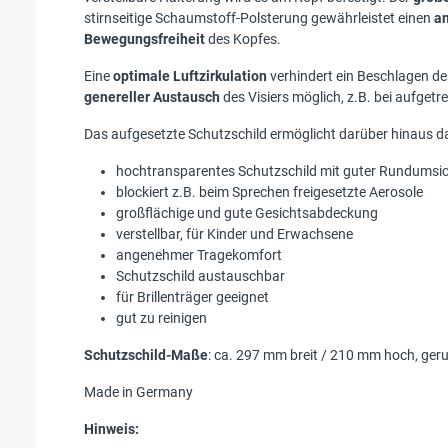
stirnseitige Schaumstoff-Polsterung gewährleistet einen
a
Bewegungsfreiheit
des Kopfes.
Eine
optimale Luftzirkulation
verhindert ein Beschlagen d
genereller Austausch
des Visiers möglich, z.B. bei aufge
Das aufgesetzte Schutzschild ermöglicht darüber hinaus 
hochtransparentes Schutzschild mit guter Rundumsi
blockiert z.B. beim Sprechen freigesetzte Aerosole
großflächige und gute Gesichtsabdeckung
verstellbar, für Kinder und Erwachsene
angenehmer Tragekomfort
Schutzschild austauschbar
für Brillenträger geeignet
gut zu reinigen
Schutzschild-Maße
: ca. 297 mm breit / 210 mm hoch, ger
Made in Germany
Hinweis: