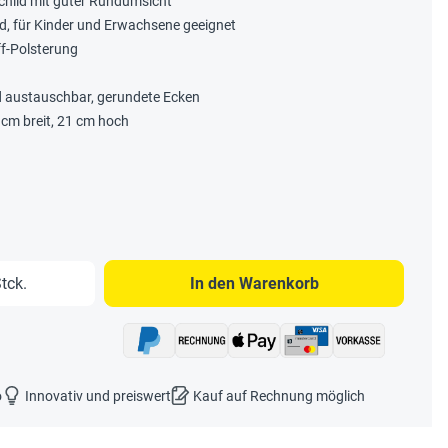
hild mit guter Rundumsicht
d, für Kinder und Erwachsene geeignet
ff-Polsterung
ld austauschbar, gerundete Ecken
 cm breit, 21 cm hoch
b den gewünschten Wert ein oder benutze 
tck.
In den Warenkorb
o
Innovativ und preiswert
Kauf auf Rechnung möglich