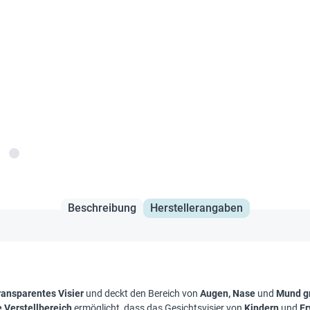
Beschreibung
Herstellerangaben
ransparentes Visier
und deckt den Bereich von
Augen, Nase
und
Mund
g
 Verstellbereich
ermöglicht, dass das Gesichtsvisier von
Kindern
und
E