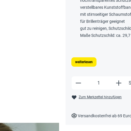
hochtransparentes Schutzsc
verstellbares Kunststoffban
mit stirnseitiger Schaumsto
für Brillenträger geeignet
gut zu reinigen, Schutzschi
Maße Schutzschild: ca. 29,7
weiterlesen
Produkt Anzahl: Gi
S
Zum Merkzettel hinzufügen
Versandkostenfrei ab 69 Eur