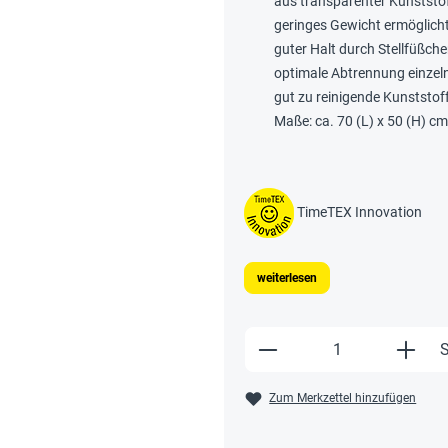
aus transparenter Kunststof
geringes Gewicht ermöglich
guter Halt durch Stellfüßc
optimale Abtrennung einzeln
gut zu reinigende Kunststof
Maße: ca. 70 (L) x 50 (H) c
TimeTEX Innovation
weiterlesen
Produkt Anzahl: Gi
S
Zum Merkzettel hinzufügen