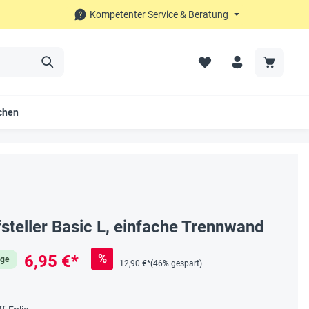
Kompetenter Service & Beratung
chen
teller Basic L, einfache Trennwand
%
6,95 €*
age
12,90 €*
(46% gespart)