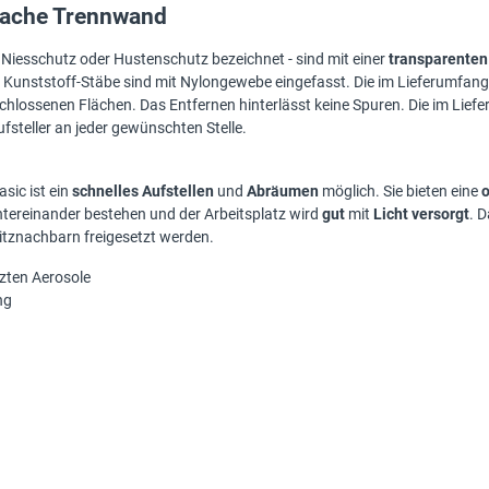
nfache Trennwand
 Niesschutz oder Hustenschutz bezeichnet - sind mit einer
transparenten
 Kunststoff-Stäbe sind mit Nylongewebe eingefasst. Die im Lieferumfan
eschlossenen Flächen. Das Entfernen hinterlässt keine Spuren. Die im Li
fsteller an jeder gewünschten Stelle.
sic ist ein
schnelles Aufstellen
und
Abräumen
möglich. Sie bieten eine
tereinander bestehen und der Arbeitsplatz wird
gut
mit
Licht versorgt
. 
itznachbarn freigesetzt werden.
tzten Aerosole
ng