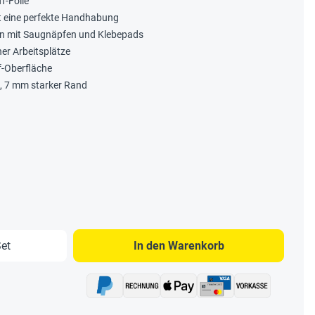
f-Folie
t eine perfekte Handhabung
hen mit Saugnäpfen und Klebepads
er Arbeitsplätze
f-Oberfläche
m, 7 mm starker Rand
b den gewünschten Wert ein oder benutze 
et
In den Warenkorb