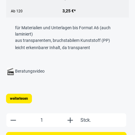
3,25 €*
Ab
120
für Materialien und Unterlagen bis Format A6 (auch
laminiert)
aus transparentem, bruchstabilem Kunststoff (PP)
leicht erkennbarer Inhalt, da transparent
Beratungsvideo
weiterlesen
Produkt Anzahl: Gib den gewünschten Wert e
Stck.