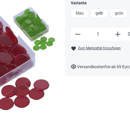
Variante
blau
gelb
grün
Produkt Anzahl: Gi
S
Zum Merkzettel hinzufügen
Versandkostenfrei ab 69 Eur