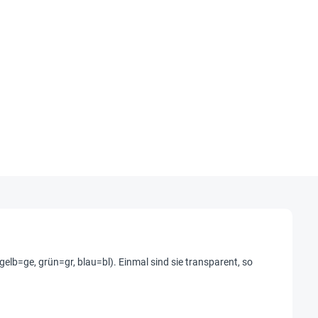
elb=ge, grün=gr, blau=bl). Einmal sind sie transparent, so