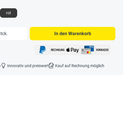
rot
b den gewünschten Wert ein oder benutze 
tck.
In den Warenkorb
o
Innovativ und preiswert
Kauf auf Rechnung möglich