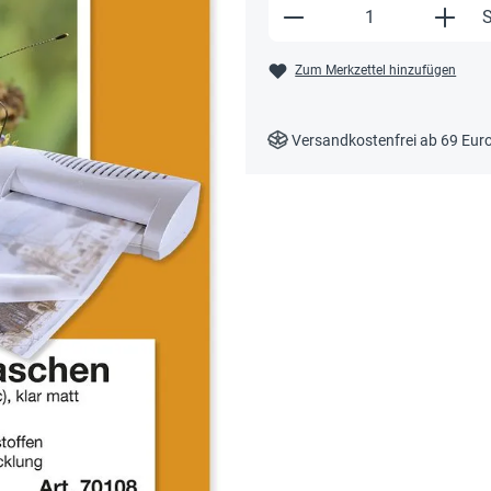
Produkt Anzahl: Gi
S
Zum Merkzettel hinzufügen
Versandkostenfrei ab 69 Eur