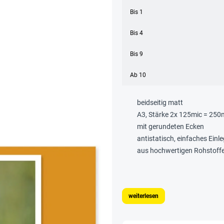
Bis
1
Bis
4
Bis
9
Ab
10
beidseitig matt
A3, Stärke 2x 125mic = 250
mit gerundeten Ecken
antistatisch, einfaches Einl
aus hochwertigen Rohstoff
weiterlesen