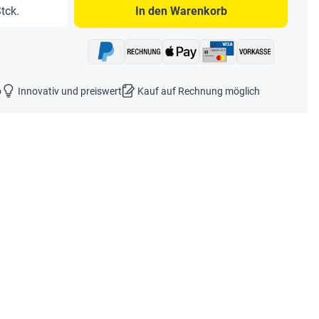
b den gewünschten Wert ein oder benutze 
tck.
In den Warenkorb
o
Innovativ und preiswert
Kauf auf Rechnung möglich