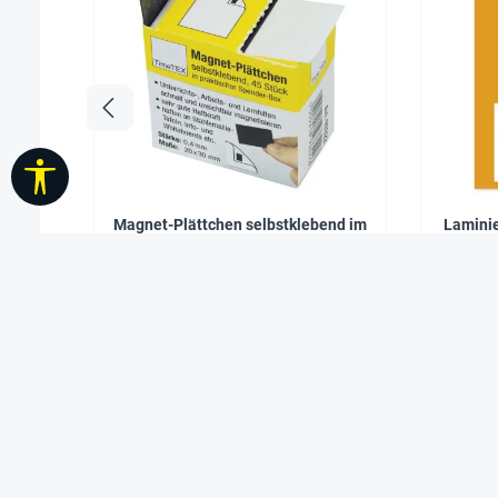
Werkzeugleiste anzeigen
Magnet-Plättchen selbstklebend im
Laminie
Spender, 45 Stück
4,45 €*
Ab