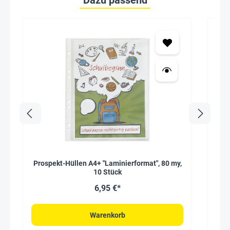
Prospekt-Hüllen A4+ "Laminierformat", 80 my,
L
10 Stück
6,95 €*
Warenkorb