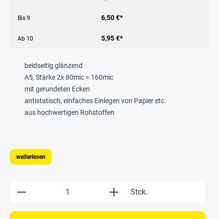
6,50 €*
Bis
9
5,95 €*
Ab
10
beidseitig glänzend
A5, Stärke 2x 80mic = 160mic
mit gerundeten Ecken
antistatisch, einfaches Einlegen von Papier etc.
aus hochwertigen Rohstoffen
weiterlesen
Produkt Anzahl: Gib den gewünschten Wert e
Stck.