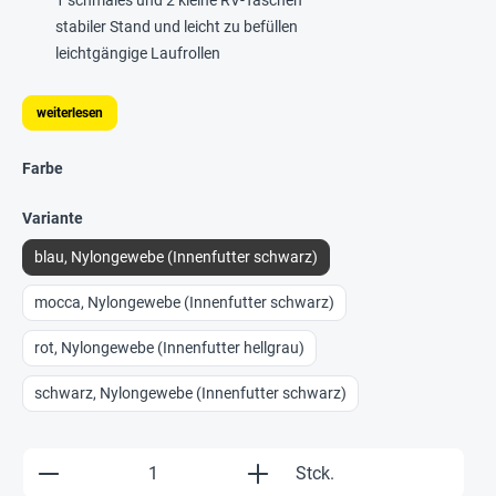
1 schmales und 2 kleine RV-Taschen
stabiler Stand und leicht zu befüllen
leichtgängige Laufrollen
weiterlesen
Farbe
Variante
blau, Nylongewebe (Innenfutter schwarz)
mocca, Nylongewebe (Innenfutter schwarz)
rot, Nylongewebe (Innenfutter hellgrau)
schwarz, Nylongewebe (Innenfutter schwarz)
Produkt Anzahl: Gib den gewünschten Wert e
Stck.