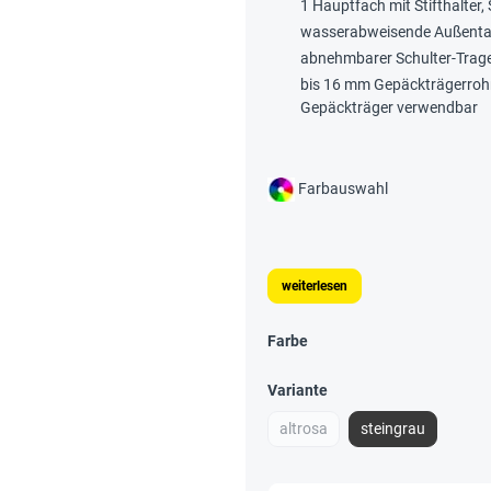
1 Hauptfach mit Stifthalter
wasserabweisende Außentas
abnehmbarer Schulter-Trager
bis 16 mm Gepäckträgerrohr
Gepäckträger verwendbar
Farbauswahl
weiterlesen
Farbe
Variante
altrosa
steingrau