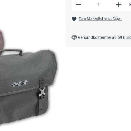
Produkt Anzahl: Gi
S
Zum Merkzettel hinzufügen
Versandkostenfrei ab 69 Eur