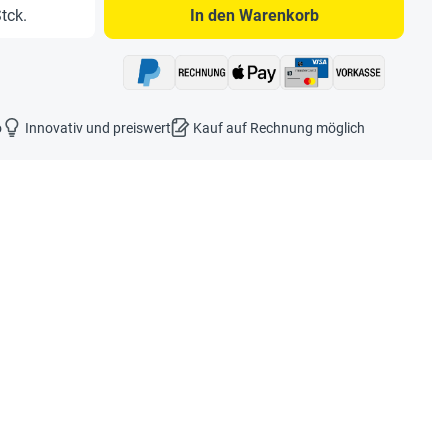
b den gewünschten Wert ein oder benutze 
tck.
In den Warenkorb
o
Innovativ und preiswert
Kauf auf Rechnung möglich