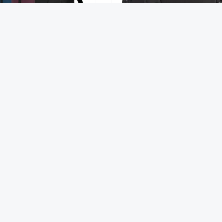
 Fahrrad-Rucksack "Flip V3"
Rucksack-Tasche "Duplex Recy
PET"
179,95 €*
89,90 €*
Über uns
Ihre Vorteile