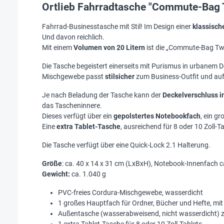
Ortlieb Fahrradtasche "Commute-Bag
Fahrrad-Businesstasche mit Stil! Im Design einer
klassisch
Und davon reichlich.
Mit einem
Volumen von 20 Litern
ist die „Commute-Bag Two“
Die Tasche begeistert einerseits mit Purismus in urbanem 
Mischgewebe passt
stilsicher
zum Business-Outfit und auf
Je nach Beladung der Tasche kann der
Deckelverschluss in
das Tascheninnere.
Dieses verfügt über ein
gepolstertes Notebookfach
, ein g
Eine
extra Tablet-Tasche
, ausreichend für 8 oder 10 Zoll-T
Die Tasche verfügt über eine Quick-Lock 2.1 Halterung.
Größe
: ca. 40 x 14 x 31 cm (LxBxH), Notebook-Innenfach c
Gewicht:
ca. 1.040 g
PVC-freies Cordura-Mischgewebe, wasserdicht
1 großes Hauptfach für Ordner, Bücher und Hefte, mit
Außentasche (wasserabweisend, nicht wasserdicht) z. B