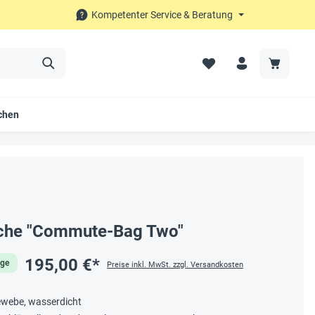
Kompetenter Service & Beratung
chen
sche "Commute-Bag Two"
195,00 €*
age
Preise inkl. MwSt. zzgl. Versandkosten
ewebe, wasserdicht