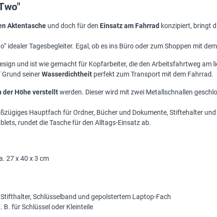
 Two"
en Aktentasche
und doch für den
Einsatz am Fahrrad
konzipiert, bringt 
 idealer Tagesbegleiter. Egal, ob es ins Büro oder zum Shoppen mit dem 
Design und ist wie gemacht für Kopfarbeiter, die den Arbeitsfahrtweg am
 Grund seiner
Wasserdichtheit
perfekt zum Transport mit dem Fahrrad.
 der Höhe verstellt
werden. Dieser wird mit zwei Metallschnallen gesch
roßzügiges Hauptfach für Ordner, Bücher und Dokumente, Stiftehalter und
ablets, rundet die Tasche für den Alltags-Einsatz ab.
a. 27 x 40 x 3 cm
 Stifthalter, Schlüsselband und gepolstertem Laptop-Fach
. für Schlüssel oder Kleinteile