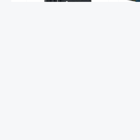
TimeTEX Business-Rucksack
otinga
"Practica Trend Light"
79,90 €*
Service
Weitere
Informationen