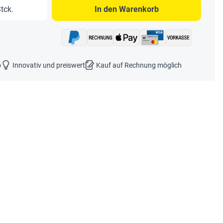
b den gewünschten Wert ein oder benutze 
tck.
In den Warenkorb
o
Innovativ und preiswert
Kauf auf Rechnung möglich