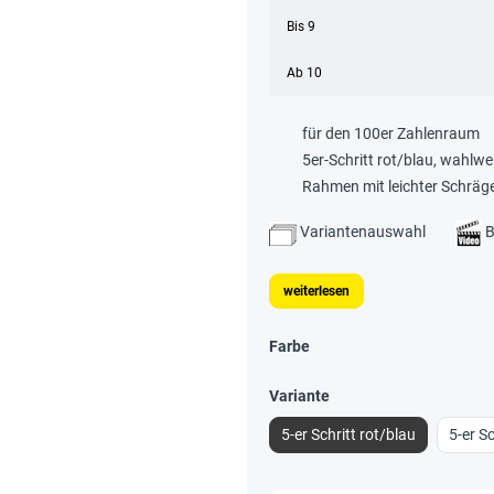
Bis
9
Ab
10
für den 100er Zahlenraum
5er-Schritt rot/blau, wahlwe
Rahmen mit leichter Schräge
Variantenauswahl
B
weiterlesen
Farbe
Variante
5-er Schritt rot/blau
5-er S