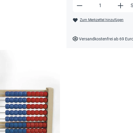
Produkt Anzahl: Gi
S
Zum Merkzettel hinzufügen
Versandkostenfrei ab 69 Eur