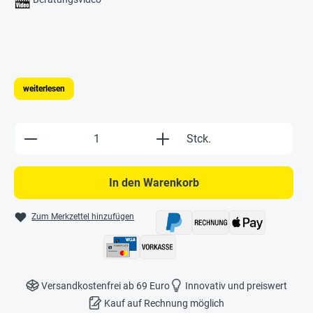
weiterlesen
Produkt Anzahl: Gib den gewünschten Wert e
Stck.
In den Warenkorb
Zum Merkzettel hinzufügen
Versandkostenfrei ab 69 Euro
Innovativ und preiswert
Kauf auf Rechnung möglich