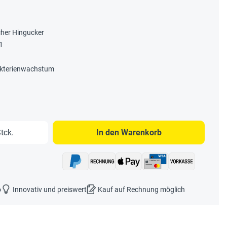
her Hingucker
1
Bakterienwachstum
b den gewünschten Wert ein oder benutze 
tck.
In den Warenkorb
o
Innovativ und preiswert
Kauf auf Rechnung möglich