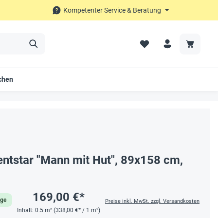
Kompetenter Service & Beratung
chen
entstar "Mann mit Hut", 89x158 cm,
169,00 €*
age
Preise inkl. MwSt. zzgl. Versandkosten
Inhalt:
0.5 m²
(338,00 €* / 1 m²)