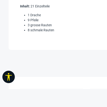
Inhalt:
21 Einzelteile
1 Drache
9 Pfeile
3 grosse Rauten
8 schmale Rauten
Werkzeugleiste anzeigen