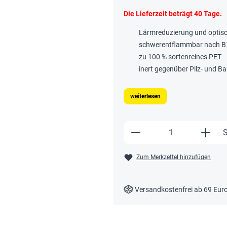
Die Lieferzeit beträgt 40 Tage.
Lärmreduzierung und optisc
schwerentflammbar nach B
zu 100 % sortenreines PET
inert gegenüber Pilz- und 
weiterlesen
Produkt Anzahl: Gi
S
Zum Merkzettel hinzufügen
Versandkostenfrei ab 69 Eur