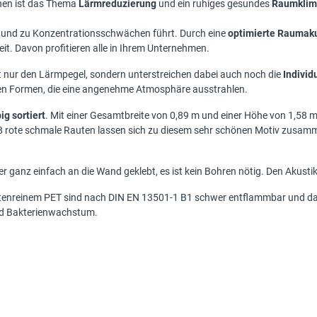
nen ist das Thema
Lärmreduzierung
und ein ruhiges gesundes
Raumklim
gt und zu Konzentrationsschwächen führt. Durch eine
optimierte Raumaku
it. Davon profitieren alle in Ihrem Unternehmen.
 nur den Lärmpegel, sondern unterstreichen dabei auch noch die
Individ
en Formen, die eine angenehme Atmosphäre ausstrahlen.
ig sortiert
. Mit einer Gesamtbreite von 0,89 m und einer Höhe von 1,58 m
nd 8 rote schmale Rauten lassen sich zu diesem sehr schönen Motiv zusa
r ganz einfach an die Wand geklebt, es ist kein Bohren nötig. Den Akustik
tenreinem PET sind nach DIN EN 13501-1 B1 schwer entflammbar und da
und Bakterienwachstum.