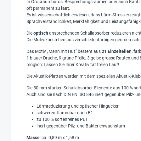
In Großraumbüros, Besprechungsräumen oder auch Kanti
oft permanent zu
laut
.
Es ist wissenschaftlich erwiesen, dass Lärm Stress erzeu
Sprachverständlichkeit, Merkfähigkeit und Leistungsfähigke
Die
optisch
ansprechenden Schallabsorber reduzieren nicht
Die Motive bestehen aus verschiedenfarbigen geometrisch
Das Motiv „Mann mit Hut“ besteht aus
21 Einzelteilen, farb
1 blauer Drache, 9 grüne Pfeile, 3 gelbe grosse Rauten u
möglich: Lassen Sie Ihrer Kreativität freien Lauf!
Die Akustik-Platten werden mit dem speziellen Akustik-Klebe
Die 50 mm starken Schallabsorber-Elemente aus 100 % sor
Auch sind sie nach DIN EN ISO 846 inert gegenüber Pilz- 
Lärmreduzierung und optischer Hingucker
schwerentflammbar nach B1
zu 100 % sortenreines PET
inert gegenüber Pilz- und Bakterienwachstum
Masse
: ca. 0,89 m x 1,58 m