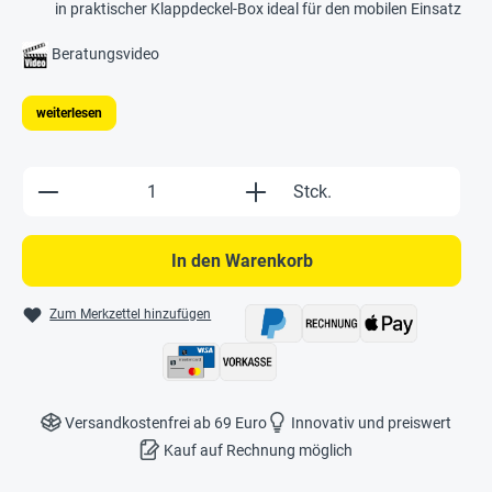
in praktischer Klappdeckel-Box ideal für den mobilen Einsatz
Beratungsvideo
weiterlesen
Produkt Anzahl: Gib den gewünschten Wert e
Stck.
In den Warenkorb
Zum Merkzettel hinzufügen
Versandkostenfrei ab 69 Euro
Innovativ und preiswert
Kauf auf Rechnung möglich