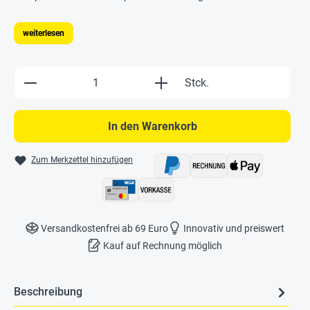
weiterlesen
Produkt Anzahl: Gib den gewünschten Wert e
Stck.
In den Warenkorb
Zum Merkzettel hinzufügen
Versandkostenfrei ab 69 Euro
Innovativ und preiswert
Kauf auf Rechnung möglich
Beschreibung