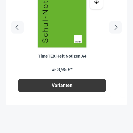
TimeTEX Heft Notizen A4
Au
3,95 €*
Ab
Varianten