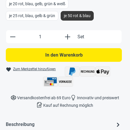
je 20 rot, blau, gelb, grün & weiß
je 25 rot, blau, gelb & grün
je 50 rot & blau
Produkt Anzahl: Gib den gewünschten Wert e
Set
In den Warenkorb
Zum Merkzettel hinzufügen
Versandkostenfrei ab 69 Euro
Innovativ und preiswert
Kauf auf Rechnung möglich
Beschreibung