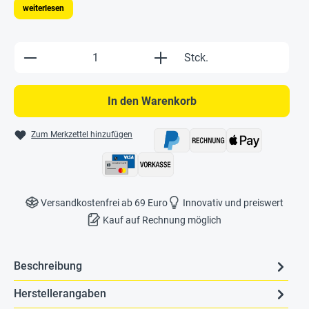
weiterlesen
Produkt Anzahl: Gib den gewünschten Wert e
Stck.
In den Warenkorb
Zum Merkzettel hinzufügen
Versandkostenfrei ab 69 Euro
Innovativ und preiswert
Kauf auf Rechnung möglich
Beschreibung
Herstellerangaben