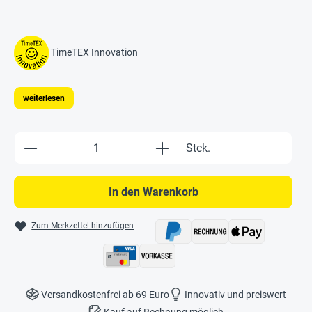
TimeTEX Innovation
weiterlesen
Produkt Anzahl: Gib den gewünschten Wert e
Stck.
In den Warenkorb
Zum Merkzettel hinzufügen
Versandkostenfrei ab 69 Euro
Innovativ und preiswert