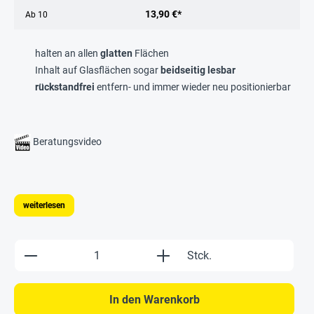
13,90 €*
Ab
10
halten an allen
glatten
Flächen
Inhalt auf Glasflächen sogar
beidseitig lesbar
rückstandfrei
entfern- und immer wieder neu positionierbar
Beratungsvideo
weiterlesen
Produkt Anzahl: Gib den gewünschten Wert e
Stck.
In den Warenkorb