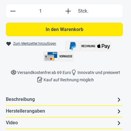
Produkt Anzahl: Gib den gewünschten Wert e
Stck.
In den Warenkorb
Zum Merkzettel hinzufügen
Versandkostenfrei ab 69 Euro
Innovativ und preiswert
Kauf auf Rechnung möglich
Beschreibung
Herstellerangaben
Video