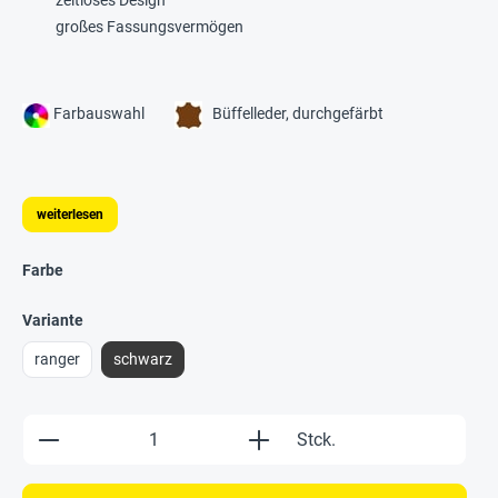
zeitloses Design
großes Fassungsvermögen
Farbauswahl
Büffelleder, durchgefärbt
weiterlesen
Farbe
Variante
ranger
schwarz
Produkt Anzahl: Gib den gewünschten Wert e
Stck.