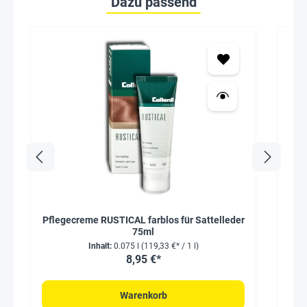
Dazu passend
Pflegecreme RUSTICAL farblos für Sattelleder
Tim
75ml
Inhalt:
0.075 l
(119,33 €* / 1 l)
8,95 €*
Warenkorb