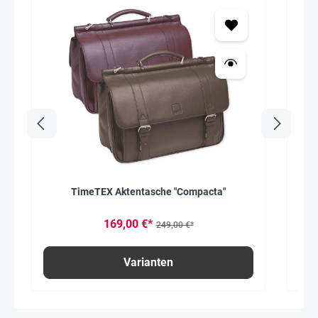
TimeTEX Aktentasche "Compacta"
T
169,00 €*
249,00 €*
Varianten