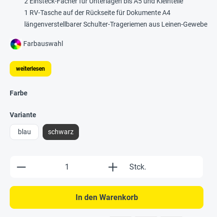
2 Einsteck-Fächer für Unterlagen bis A5 und Kleinteile
1 RV-Tasche auf der Rückseite für Dokumente A4
längenverstellbarer Schulter-Trageriemen aus Leinen-Gewebe
Farbauswahl
weiterlesen
Farbe
Variante
blau
schwarz
Produkt Anzahl: Gib den gewünschten Wert e
Stck.
In den Warenkorb