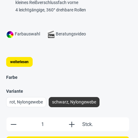
kleines Reißverschlussfach vorne
4 leichtgängige, 360° drehbare Rollen
Farbauswahl
Beratungsvideo
weiterlesen
Farbe
Variante
rot, Nylongewebe
schwarz, Nylongewebe
Produkt Anzahl: Gib den gewünschten Wert e
Stck.