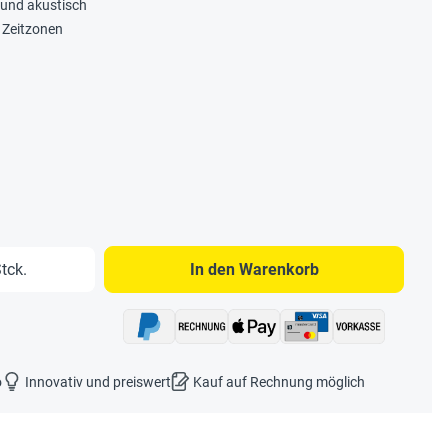
 und akustisch
 Zeitzonen
b den gewünschten Wert ein oder benutze 
tck.
In den Warenkorb
o
Innovativ und preiswert
Kauf auf Rechnung möglich