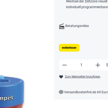
Wechsel der Zeitzone visuell
individuell programmierbare
Beratungsvideo
weiterlesen
Produkt Anzahl: Gi
S
Zum Merkzettel hinzufügen
Versandkostenfrei ab 69 Eur