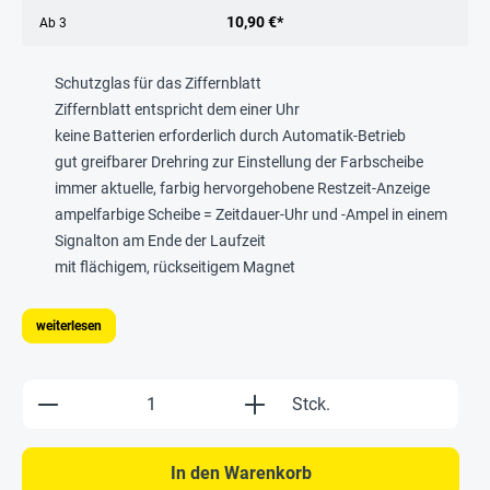
10,90 €*
Ab
3
Schutzglas für das Ziffernblatt
Ziffernblatt entspricht dem einer Uhr
keine Batterien erforderlich durch Automatik-Betrieb
gut greifbarer Drehring zur Einstellung der Farbscheibe
immer aktuelle, farbig hervorgehobene Restzeit-Anzeige
ampelfarbige Scheibe = Zeitdauer-Uhr und -Ampel in einem
Signalton am Ende der Laufzeit
mit flächigem, rückseitigem Magnet
weiterlesen
Produkt Anzahl: Gib den gewünschten Wert e
Stck.
In den Warenkorb