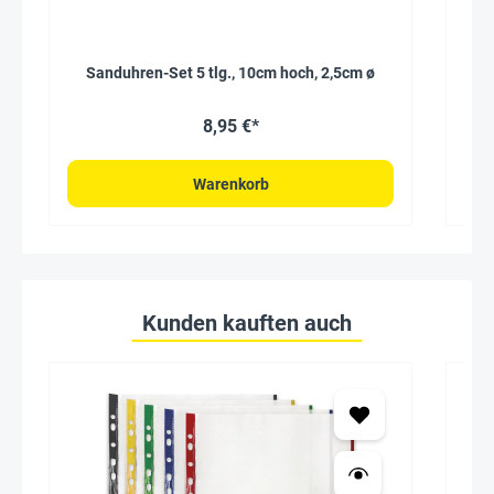
Sanduhren-Set 5 tlg., 10cm hoch, 2,5cm ø
T
8,95 €*
Warenkorb
Kunden kauften auch