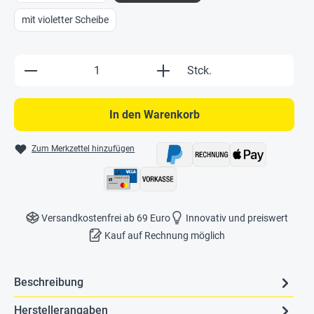
mit violetter Scheibe
Produkt Anzahl: Gib den gewünschten Wert e
Stck.
In den Warenkorb
Zum Merkzettel hinzufügen
Versandkostenfrei ab 69 Euro
Innovativ und preiswert
Kauf auf Rechnung möglich
Beschreibung
Herstellerangaben