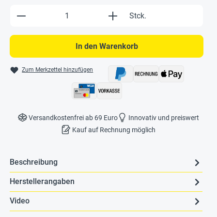
Produkt Anzahl: Gib den gewünschten Wert e
Stck.
In den Warenkorb
Zum Merkzettel hinzufügen
Versandkostenfrei ab 69 Euro
Innovativ und preiswert
Kauf auf Rechnung möglich
Beschreibung
Herstellerangaben
Video