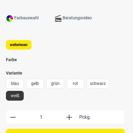
Farbauswahl
Beratungsvideo
weiterlesen
Farbe
Variante
blau
gelb
grün
rot
schwarz
weiß
Produkt Anzahl: Gib den gewünschten Wert e
Pckg.