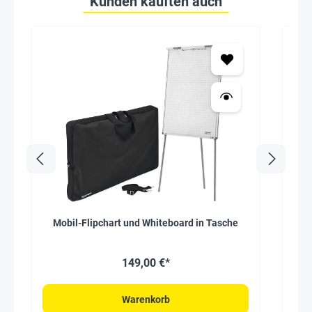
Kunden kauften auch
Mobil-Flipchart und Whiteboard in Tasche
Lam
149,00 €*
Warenkorb