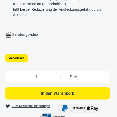
Konzentration an (ausschaltbar)
hilft bei der Reduzierung der Ansteckungsgefahr durch
Aerosole
Beratungsvideo
weiterlesen
Produkt Anzahl: Gib den gewünschten Wert e
Stck.
In den Warenkorb
Zum Merkzettel hinzufügen