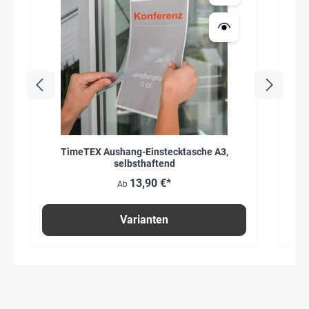
TimeTEX Aushang-Einstecktasche A3,
Al
selbsthaftend
13,90 €*
Ab
Varianten