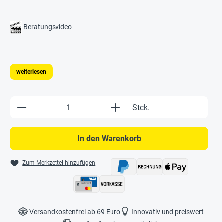
Beratungsvideo
weiterlesen
Produkt Anzahl: Gib den gewünschten Wert e
Stck.
In den Warenkorb
Zum Merkzettel hinzufügen
Versandkostenfrei ab 69 Euro
Innovativ und preiswert