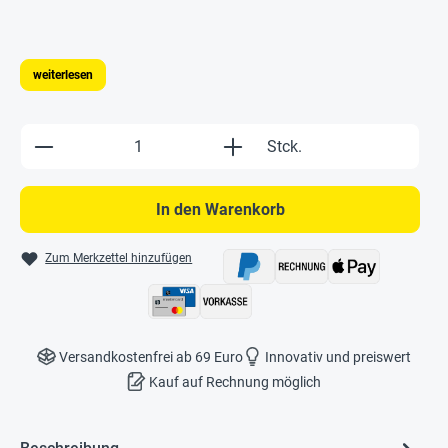
weiterlesen
Produkt Anzahl: Gib den gewünschten Wert e
Stck.
In den Warenkorb
Zum Merkzettel hinzufügen
Versandkostenfrei ab 69 Euro
Innovativ und preiswert
Kauf auf Rechnung möglich