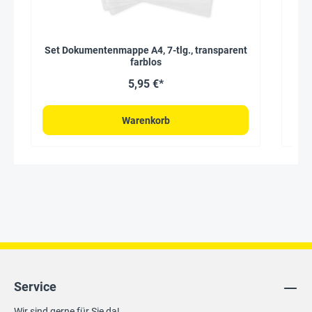
Set Dokumentenmappe A4, 7-tlg., transparent
Tis
farblos
5,95 €*
Warenkorb
Service
Wir sind gerne für Sie da!