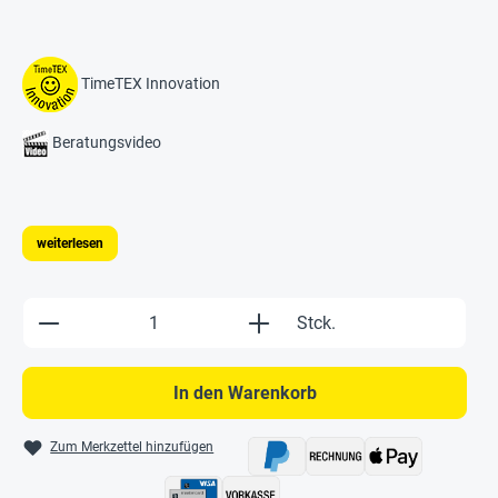
TimeTEX Innovation
Beratungsvideo
weiterlesen
Produkt Anzahl: Gib den gewünschten Wert e
Stck.
In den Warenkorb
Zum Merkzettel hinzufügen