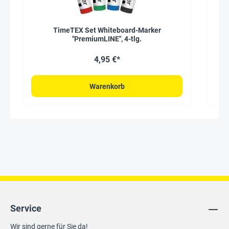
TimeTEX Set Whiteboard-Marker
M
"PremiumLINE", 4-tlg.
4,95 €*
Warenkorb
Service
Wir sind gerne für Sie da!