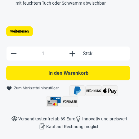
mit feuchtem Tuch oder Schwamm abwischbar
weiterlesen
Produkt Anzahl: Gib den gewünschten Wert e
Stck.
In den Warenkorb
Zum Merkzettel hinzufügen
Versandkostenfrei ab 69 Euro
Innovativ und preiswert
Kauf auf Rechnung möglich