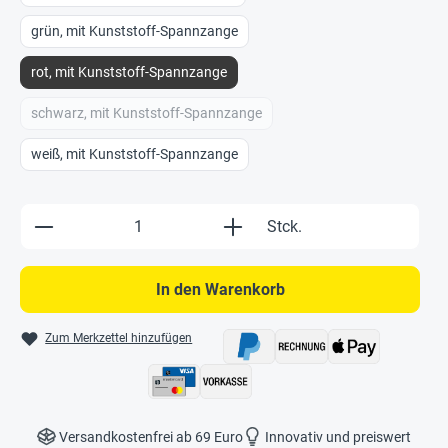
grün, mit Kunststoff-Spannzange
rot, mit Kunststoff-Spannzange
schwarz, mit Kunststoff-Spannzange
weiß, mit Kunststoff-Spannzange
Produkt Anzahl: Gib den gewünschten Wert e
Stck.
In den Warenkorb
Zum Merkzettel hinzufügen
Versandkostenfrei ab 69 Euro
Innovativ und preiswert