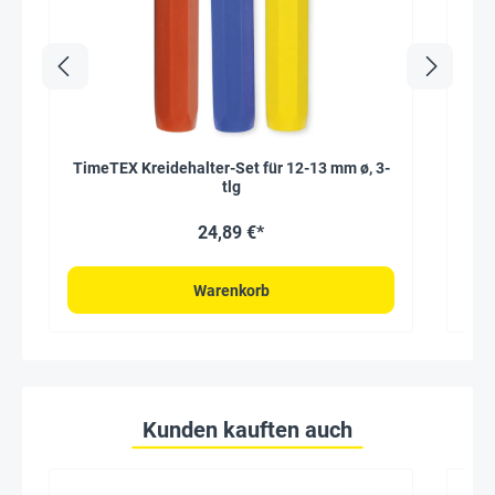
TimeTEX Kreidehalter-Set für 12-13 mm ø, 3-
Ti
tlg
24,89 €*
Warenkorb
Kunden kauften auch