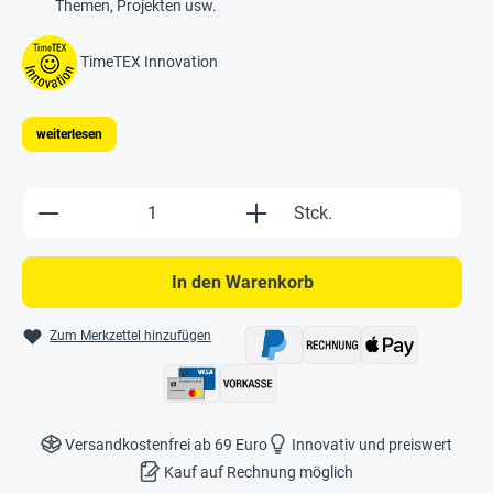
Themen, Projekten usw.
TimeTEX Innovation
weiterlesen
Produkt Anzahl: Gib den gewünschten Wert e
Stck.
In den Warenkorb
Zum Merkzettel hinzufügen
Versandkostenfrei ab 69 Euro
Innovativ und preiswert
Kauf auf Rechnung möglich