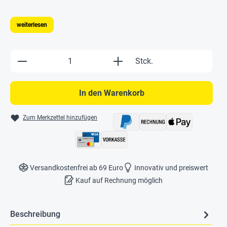
weiterlesen
Produkt Anzahl: Gib den gewünschten Wert e
Stck.
In den Warenkorb
Zum Merkzettel hinzufügen
Versandkostenfrei ab 69 Euro
Innovativ und preiswert
Kauf auf Rechnung möglich
Beschreibung