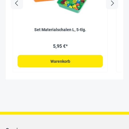
Set Materialschalen L, 5-tlg.
Set
5,95 €*
Warenkorb