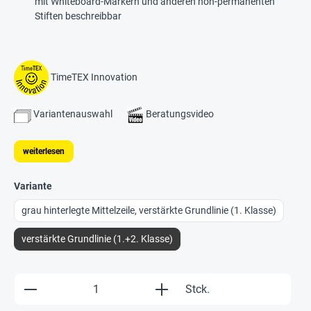
mit Whiteboard-Markern und anderen non-permanenten
Stiften beschreibbar
TimeTEX Innovation
Variantenauswahl
Beratungsvideo
weiterlesen
Variante
grau hinterlegte Mittelzeile, verstärkte Grundlinie (1. Klasse)
verstärkte Grundlinie (1.+2. Klasse)
Produkt Anzahl: Gib den gewünschten Wert e
Stck.