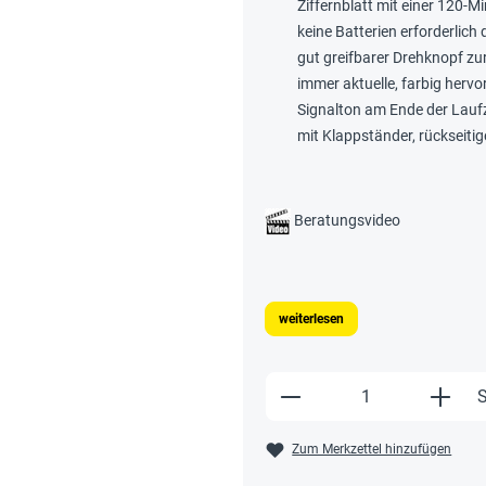
Ziffernblatt mit einer 120-M
keine Batterien erforderlich
gut greifbarer Drehknopf zu
immer aktuelle, farbig herv
Signalton am Ende der Laufz
mit Klappständer, rücksei
Beratungsvideo
weiterlesen
Produkt Anzahl: Gi
S
Zum Merkzettel hinzufügen