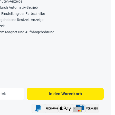
inuten-Anzeige
 durch Automatik-Betrieb
r Einstellung der Farbscheibe
orgehobene Restzeit-Anzeige
eit
tigem Magnet und Aufhängebohrung
b den gewünschten Wert ein oder benutze 
tck.
In den Warenkorb