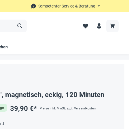
Kompetenter Service & Beratung
chen
", magnetisch, eckig, 120 Minuten
39,90 €*
age
Preise inkl. MwSt. zzgl. Versandkosten
att