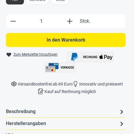
Produkt Anzahl: Gib den gewünschten Wert e
Stck.
In den Warenkorb
Zum Merkzettel hinzufügen
Versandkostenfrei ab 69 Euro
Innovativ und preiswert
Kauf auf Rechnung möglich
Beschreibung
Herstellerangaben