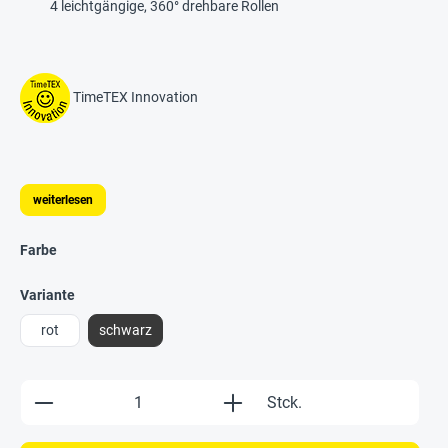
4 leichtgängige, 360° drehbare Rollen
TimeTEX Innovation
weiterlesen
Farbe
Variante
rot
schwarz
Produkt Anzahl: Gib den gewünschten Wert e
Stck.